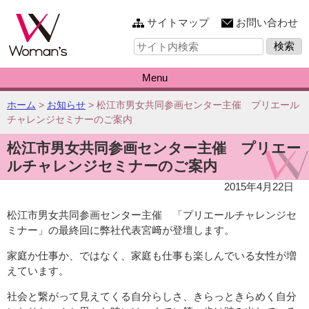
このページの本文へ
サイトマップ
お問い合わせ
サ
イ
ト
内
Menu
検
索:
こ
ホーム
>
お知らせ
>
松江市男女共同参画センター主催 プリエール
の
チャレンジセミナーのご案内
ペ
松江市男女共同参画センター主催 プリエー
ー
ジ
ルチャレンジセミナーのご案内
の
2015年4月22日
位
置:
松江市男女共同参画センター主催 「プリエールチャレンジセ
ミナー」の最終回に弊社代表宮﨑が登壇します。
家庭か仕事か、ではなく、家庭も仕事も楽しんでいる女性が増
えています。
社会と繋がって見えてくる自分らしさ、きらっときらめく自分