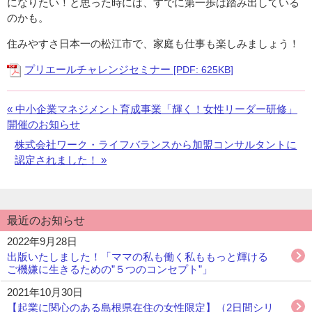
になりたい！と思った時には、すでに第一歩は踏み出している
のかも。
住みやすさ日本一の松江市で、家庭も仕事も楽しみましょう！
プリエールチャレンジセミナー
[PDF: 625KB]
«
前
中小企業マネジメント育成事業「輝く！女性リーダー研修」
開催のお知らせ
の
お
次
株式会社ワーク・ライフバランスから加盟コンサルタントに
知
の
認定されました！ »
ら
お
せ：
知
ら
最近のお知らせ
せ：
2022年9月28日
出版いたしました！「ママの私も働く私ももっと輝ける
ご機嫌に生きるための”５つのコンセプト”」
2021年10月30日
【起業に関心のある島根県在住の女性限定】（2日間シリ