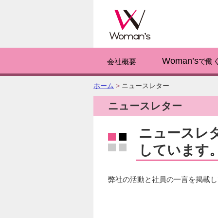
このページの
Woman’s
で働
会社概要
こ
ホーム
>
ニュースレター
の
ニュースレター
ペ
ー
ジ
ニュースレタ
の
しています
位
置:
弊社の活動と社員の一言を掲載し