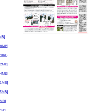
MB]
.8MB]
70KB]
.2MB]
.4MB]
.1MB]
.5MB]
1MB]
2KB]