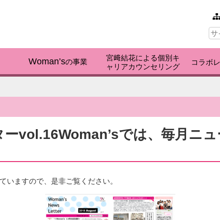
本文へ
サ
イ
ト
内
宮﨑結花による個別キ
検
Woman’s
く
の事業
コラボ
ャリアカウンセリング
索:
ーvol.16Woman’sでは、毎月
。
ていますので、是非ご覧ください。