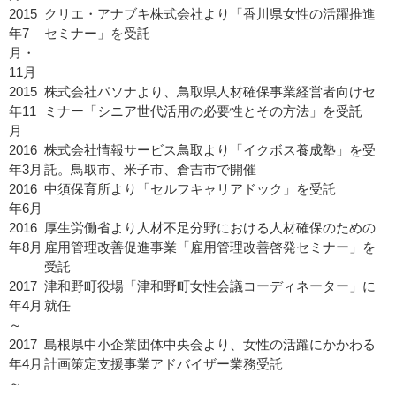
2015
クリエ・アナブキ株式会社より「香川県女性の活躍推進
年7
セミナー」を受託
月・
11月
2015
株式会社パソナより、鳥取県人材確保事業経営者向けセ
年11
ミナー「シニア世代活用の必要性とその方法」を受託
月
2016
株式会社情報サービス鳥取より「イクボス養成塾」を受
年3月
託。鳥取市、米子市、倉吉市で開催
2016
中須保育所より「セルフキャリアドック」を受託
年6月
2016
厚生労働省より人材不足分野における人材確保のための
年8月
雇用管理改善促進事業「雇用管理改善啓発セミナー」を
受託
2017
津和野町役場「津和野町女性会議コーディネーター」に
年4月
就任
～
2017
島根県中小企業団体中央会より、女性の活躍にかかわる
年4月
計画策定支援事業アドバイザー業務受託
～