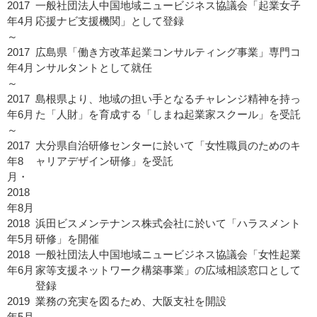
2017
一般社団法人中国地域ニュービジネス協議会「起業女子
年4月
応援ナビ支援機関」として登録
～
2017
広島県「働き方改革起業コンサルティング事業」専門コ
年4月
ンサルタントとして就任
～
2017
島根県より、地域の担い手となるチャレンジ精神を持っ
年6月
た「人財」を育成する「しまね起業家スクール」を受託
～
2017
大分県自治研修センターに於いて「女性職員のためのキ
年8
ャリアデザイン研修」を受託
月・
2018
年8月
2018
浜田ビスメンテナンス株式会社に於いて「ハラスメント
年5月
研修」を開催
2018
一般社団法人中国地域ニュービジネス協議会「女性起業
年6月
家等支援ネットワーク構築事業」の広域相談窓口として
登録
2019
業務の充実を図るため、大阪支社を開設
年5月