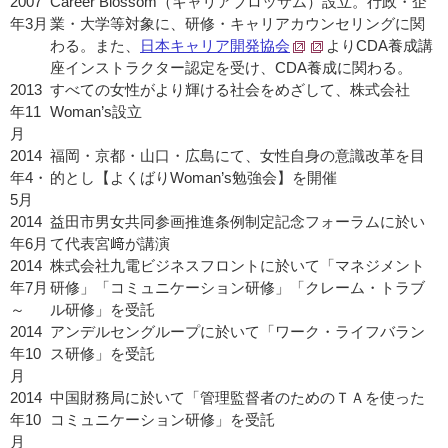
2007
Career Blossom（キャリアブロッサム）設立。行政・企
年3月
業・大学等対象に、研修・キャリアカウンセリングに関
わる。また、
日本キャリア開発協会
よりCDA養成講
座インストラクター認定を受け、CDA養成に関わる。
2013
すべての女性がより輝ける社会をめざして、株式会社
年11
Woman’s設立
月
2014
福岡・京都・山口・広島にて、女性自身の意識改革を目
年4・
的とし【よくばりWoman’s勉強会】を開催
5月
2014
益田市男女共同参画推進条例制定記念フォーラムに於い
年6月
て代表宮﨑が講演
2014
株式会社九電ビジネスフロントに於いて「マネジメント
年7月
研修」「コミュニケーション研修」「クレーム・トラブ
～
ル研修」を受託
2014
アンデルセングループに於いて「ワーク・ライフバラン
年10
ス研修」を受託
月
2014
中国財務局に於いて「管理監督者のためのＴＡを使った
年10
コミュニケーション研修」を受託
月