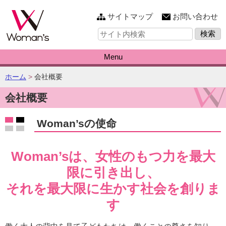
このページの本文へ
サイトマップ
お問い合わせ
サ
イ
ト
内
Menu
検
索:
こ
ホーム
>
会社概要
の
会社概要
ペ
ー
ジ
Woman’sの使命
の
位
置:
Woman’sは、女性のもつ力を最大
限に引き出し、
それを最大限に生かす社会を創りま
す