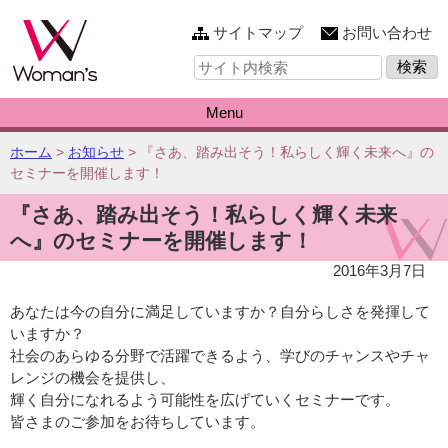
このページの本文へ
サイトマップ
お問い合わせ
サ
イ
ト
内
Menu
検
索:
こ
ホーム
>
お知らせ
>
『さあ、踏み出そう！私らしく輝く未来へ』の
の
セミナーを開催します！
ペ
『さあ、踏み出そう！私らしく輝く未来
ー
ジ
へ』のセミナーを開催します！
の
2016年3月7日
位
置:
あなたは今の自分に満足していますか？自分らしさを発揮して
いますか？
社会のあらゆる分野で活躍できるよう、学びのチャンスやチャ
レンジの機会を提供し、
輝く自分になれるよう可能性を広げていくセミナーです。
皆さまのご参加をお待ちしています。