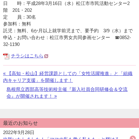
日 時：平成28年3月16日（水）松江市市民活動センター2
階 201・202
定 員：30名
参加料：無料
託児：無料、6か月以上就学前児まで、要予約 3/9（水）まで
申込・お問い合わせ：松江市男女共同参画センター ☎0852-
32-1190
チラシはこちら
«
前
【高知・松山】経営課題としての「女性活躍推進」と「組織
内キャリア支援」を開催します！
の
お
次
島根県立西部高等技術校主催『新入社員合同研修会＆交流
知
の
会』が開催されます！ »
ら
お
せ：
知
ら
最近のお知らせ
せ：
2022年9月28日