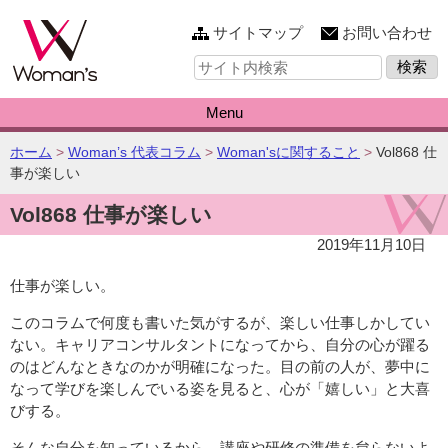
このページの本文へ
サイトマップ
お問い合わせ
サ
イ
ト
内
Menu
検
索:
こ
ホーム
>
Woman’s 代表コラム
>
Woman'sに関すること
>
Vol868 仕
の
事が楽しい
ペ
Vol868 仕事が楽しい
ー
ジ
2019年11月10日
の
位
仕事が楽しい。
置:
このコラムで何度も書いた気がするが、楽しい仕事しかしてい
ない。キャリアコンサルタントになってから、自分の心が躍る
のはどんなときなのかが明確になった。目の前の人が、夢中に
なって学びを楽しんでいる姿を見ると、心が「嬉しい」と大喜
びする。
そんな自分を知っているから、講座や研修の準備を怠らないよ