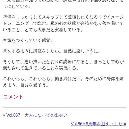
うにしている。
準備をしっかりしてスキップして登壇したくなるまでイメージ
トレーニングして臨む。私の心の状態が余裕があり落ち着いて
いること、とても大事だと実感している。
空気をつくっていく感覚。
息をするように講座をしたい。自然に楽しそうに。
そうして、思い描いたとおりの講座になると、ほっとして心が
満たされて生きていることを実感する。
これからも、これからも、働き続けたい。そのために身体を鍛
えよう。自分を愛そう。
コメント
Facebook
の
«
前
Vol.867 大人になっての出会い
コ
の
メ
次
Vol.869 6周年を迎えました »
お