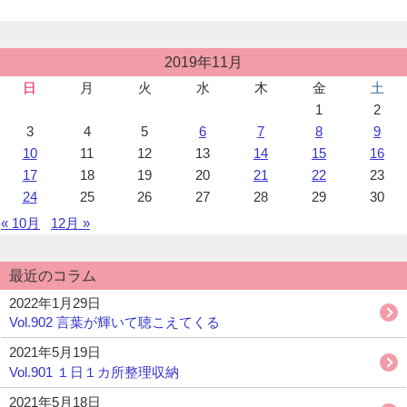
ン
の
知
ト
お
ら
を
知
せ：
投
利
2019年11月
ら
稿
用
せ：
日
月
火
水
木
金
土
カ
し
1
2
レ
て
ン
3
4
5
6
7
8
9
い
ダ
10
11
12
13
14
15
16
ま
ー
17
18
19
20
21
22
23
す。
24
25
26
27
28
29
30
« 10月
12月 »
最近のコラム
2022年1月29日
Vol.902 言葉が輝いて聴こえてくる
2021年5月19日
Vol.901 １日１カ所整理収納
2021年5月18日