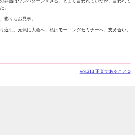
の弁当はワンパターンすぎる」とよく言われていたが、言われて
た。
、彩りもお見事。
り込む。元気に大会へ、私はモーニングセミナーへ。支え合い、
次
Vol.313 正直であること »
の
お
知
ら
せ：