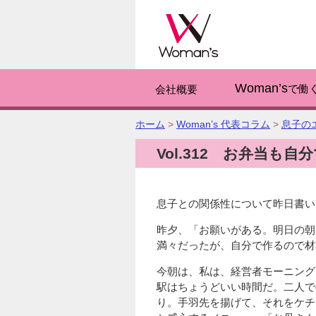
このページの
Woman’s
で働
会社概要
こ
ホーム
>
Woman’s 代表コラム
>
息子の
の
Vol.312 お弁当も自
ペ
ー
ジ
の
息子との関係性について昨日書い
位
置:
昨夕、「お願いがある。明日の朝
満々だったが、自分で作るので材
今朝は、私は、経営者モーニング
駅はちょうどいい時間だ。二人で
り。手羽先を揚げて、それをケチ