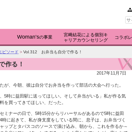
本文へ
サ
イ
ト
内
宮﨑結花による個別キ
検
Woman’s
く
の事業
コラボ
ャリアカウンセリング
索:
エピソード
>
Vol.312 お弁当も自分で作る！
分で作る！
2017年11月7日
たが、今朝、彼は自分でお弁当を作って部活の大会へ行った。
、5時に益田駅に送ってほしい。そして弁当がいる」私が作る気
料を買ってきてほしい、だった。
セミナーの日で、5時15分からリハーサルがあるので5時に益田
4時に起きて、私が身支度をしている間に、息子は、お弁当づく
ャップとタバスコのソースで漬け込み、朝から、これを作るか～