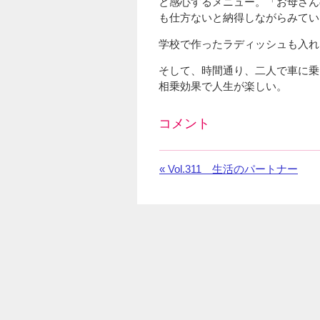
と感心するメニュー。「お母さん
も仕方ないと納得しながらみてい
学校で作ったラディッシュも入れ
そして、時間通り、二人で車に乗
相乗効果で人生が楽しい。
コメント
Facebook
の
«
前
Vol.311 生活のパートナー
コ
の
メ
お
ン
知
ト
ら
を
せ：
利
用
し
て
い