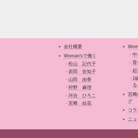
会社概要
Wom
中
Woman’sで働く
育
松山 記代子
起
岩田 佐知子
1
山田 由香
る
狩野 麻理
宮﨑
河合 ひろこ
グ
宮﨑 結花
コラ
ニュ