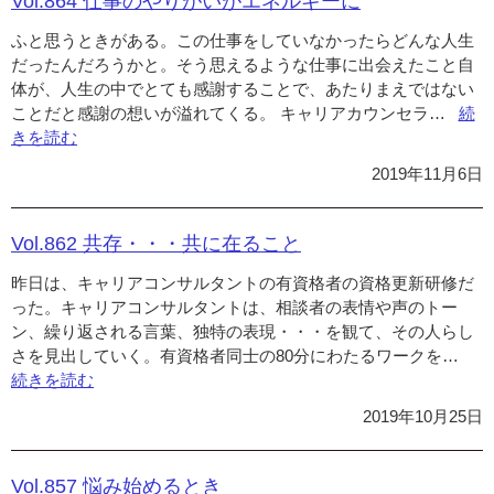
Vol.864 仕事のやりがいがエネルギーに
と
ふと思うときがある。この仕事をしていなかったらどんな人生
ど
だったんだろうかと。そう思えるような仕事に出会えたこと自
ま
体が、人生の中でとても感謝することで、あたりまえではない
ら
ことだと感謝の想いが溢れてくる。 キャリアカウンセラ…
“Vol
続
な
きを読む
仕
い”
事
2019年11月6日
の
や
り
Vol.862 共存・・・共に在ること
が
昨日は、キャリアコンサルタントの有資格者の資格更新研修だ
い
った。キャリアコンサルタントは、相談者の表情や声のトー
が
ン、繰り返される言葉、独特の表現・・・を観て、その人らし
エ
さを見出していく。有資格者同士の80分にわたるワークを…
ネ
“Vo
続きを読む
ル
共
ギ
存
2019年10月25日
ー
共
に”
に
在
Vol.857 悩み始めるとき