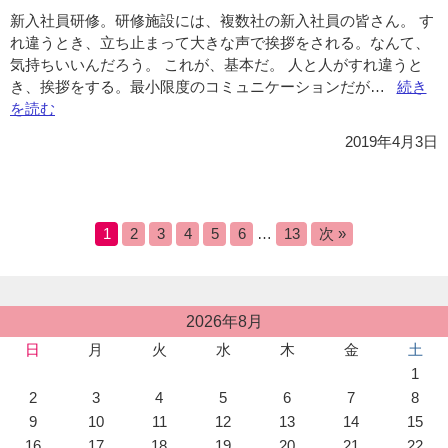
新入社員研修。研修施設には、複数社の新入社員の皆さん。 す
ン
れ違うとき、立ち止まって大きな声で挨拶をされる。なんて、
ボ
気持ちいいんだろう。 これが、基本だ。 人と人がすれ違うと
ル
き、挨拶をする。最小限度のコミュニケーションだが…
ツ
“Vol.8
続き
を読む
博
挨
士
拶
2019年4月3日
へ”の
は
人
を
元
1
2
3
4
5
6
…
13
次 »
気
に
す
る”の
投
2026年8月
稿
日
月
火
水
木
金
土
カ
1
レ
ン
2
3
4
5
6
7
8
ダ
9
10
11
12
13
14
15
ー
16
17
18
19
20
21
22