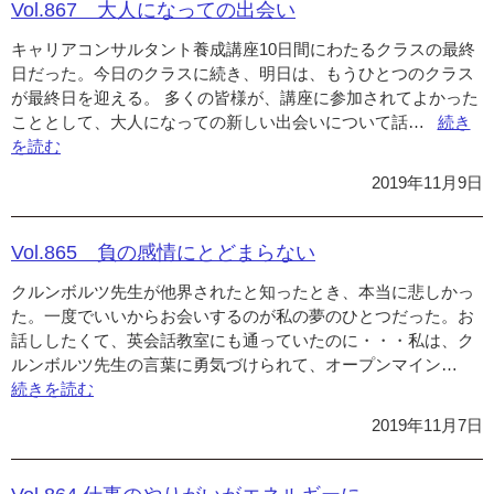
イ
Vol.867 大人になっての出会い
ン
キャリアコンサルタント養成講座10日間にわたるクラスの最終
講
日だった。今日のクラスに続き、明日は、もうひとつのクラス
座
が最終日を迎える。 多くの皆様が、講座に参加されてよかった
8
こととして、大人になっての新しい出会いについて話…
“Vol.8
続き
時
を読む
大
間
人
30
2019年11月9日
に
分！
な
っ
Vol.865 負の感情にとどまらない
て
クルンボルツ先生が他界されたと知ったとき、本当に悲しかっ
の
た。一度でいいからお会いするのが私の夢のひとつだった。お
出
話ししたくて、英会話教室にも通っていたのに・・・私は、ク
会
ルンボルツ先生の言葉に勇気づけられて、オープンマイン…
い”の
“Vo
続きを読む
負
の
2019年11月7日
感
情
に