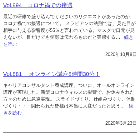
い
Vol.894 コロナ禍での接遇
て
最近の研修で盛り込んでくださいのリクエストがあったのが、
聴
コロナ禍での接遇について。 メラビアンの法則では、見た目が
こ
相手に与える影響度が55％と言われている。マスクで口元が見
え
えないが、目だけでも笑顔は伝わるものだと実感する…
“Vol.8
続き
て
を読む
コ
く
ロ
る”
2020年10月8日
ナ
禍
で
Vol.881 オンライン講座8時間30分！
の
キャリアコンサルタント養成講座、ついに、オールオンライン
接
講座が実現した。新型コロナウィルスの影響で、お休みされた
遇”の
方々のために急遽実現。 スライドづくり、仕組みづくり、体制
づくり・・・関わられた皆様は本当に大変だったと思う…
“Vol.
続
きを読む
オ
2020年3月23日
ン
ラ