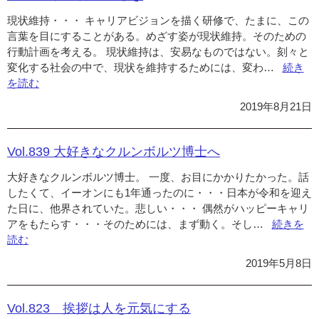
る
現状維持・・・ キャリアビジョンを描く研修で、たまに、この
こ
言葉を目にすることがある。めざす姿が現状維持。そのための
と”
行動計画を考える。 現状維持は、安易なものではない。刻々と
変化する社会の中で、現状を維持するためには、変わ…
“Vol.85
続き
を読む
悩
み
2019年8月21日
始
め
る
Vol.839 大好きなクルンボルツ博士へ
と
大好きなクルンボルツ博士。 一度、お目にかかりたかった。話
き”の
したくて、イーオンにも1年通ったのに・・・日本が令和を迎え
た日に、他界されていた。悲しい・・・ 偶然がハッピーキャリ
アをもたらす・・・そのためには、まず動く。そし…
“Vol.839
続きを
読む
大
好
2019年5月8日
き
な
ク
Vol.823 挨拶は人を元気にする
ル