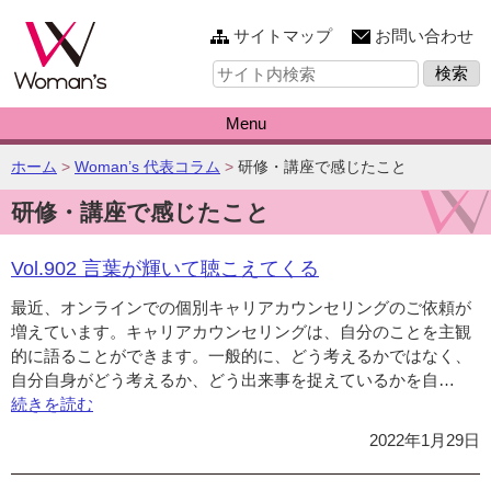
このページの本文へ
サイトマップ
お問い合わせ
サ
イ
ト
内
Menu
検
索:
こ
ホーム
>
Woman’s 代表コラム
>
研修・講座で感じたこと
の
研修・講座で感じたこと
ペ
ー
ジ
Vol.902 言葉が輝いて聴こえてくる
の
位
最近、オンラインでの個別キャリアカウンセリングのご依頼が
置:
増えています。キャリアカウンセリングは、自分のことを主観
的に語ることができます。一般的に、どう考えるかではなく、
自分自身がどう考えるか、どう出来事を捉えているかを自…
“Vo
続きを読む
言
葉
2022年1月29日
が
輝