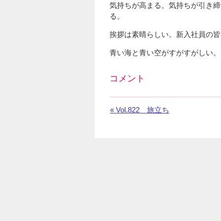
気持ちが高まる。気持ちが引き締
る。
挨拶は素晴らしい。新入社員の皆
青い海と青い空がすがすがしい。
コメント
Facebook
の
«
前
Vol.822 旅立ち
コ
の
メ
お
ン
知
ト
ら
を
せ：
利
用
し
て
い