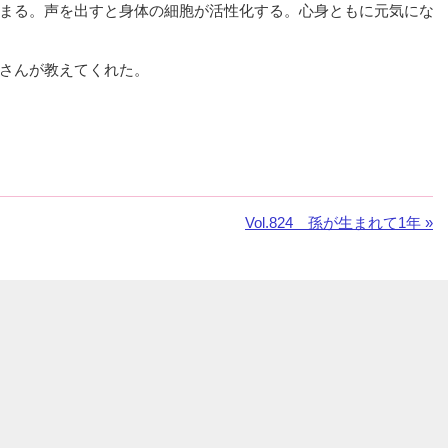
まる。声を出すと身体の細胞が活性化する。心身ともに元気にな
さんが教えてくれた。
次
Vol.824 孫が生まれて1年 »
の
お
知
ら
せ：