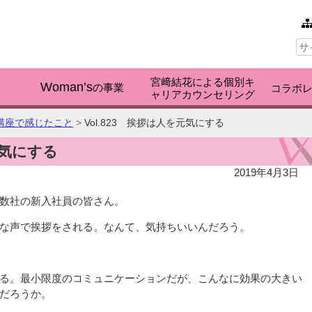
本文へ
サ
イ
ト
内
宮﨑結花による個別キ
検
Woman’s
く
の事業
コラボ
ャリアカウンセリング
索:
講座で感じたこと
>
Vol.823 挨拶は人を元気にする
元気にする
2019年4月3日
数社の新入社員の皆さん。
な声で挨拶をされる。なんて、気持ちいいんだろう。
る。最小限度のコミュニケーションだが、こんなに効果の大きい
だろうか。