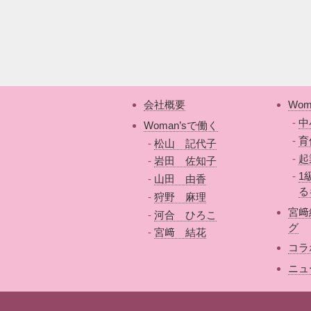
会社概要
Wom
中
Woman’sで働く
育
松山 記代子
起
岩田 佐知子
1
山田 由香
る
狩野 麻理
宮﨑
河合 ひろこ
グ
宮﨑 結花
コラ
ニュ