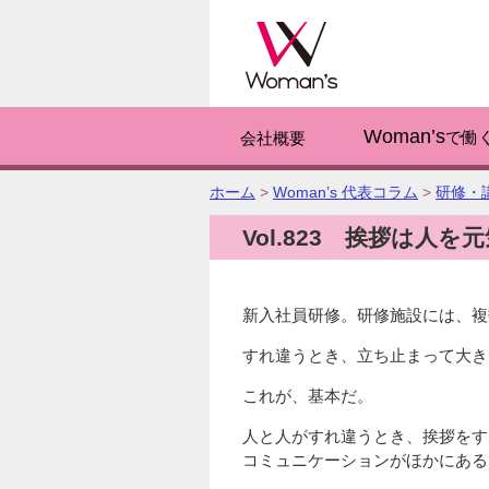
このページの
Woman’s
で働
会社概要
こ
ホーム
>
Woman’s 代表コラム
>
研修・
の
Vol.823 挨拶は人を
ペ
ー
ジ
の
新入社員研修。研修施設には、複
位
置:
すれ違うとき、立ち止まって大き
これが、基本だ。
人と人がすれ違うとき、挨拶をす
コミュニケーションがほかにある