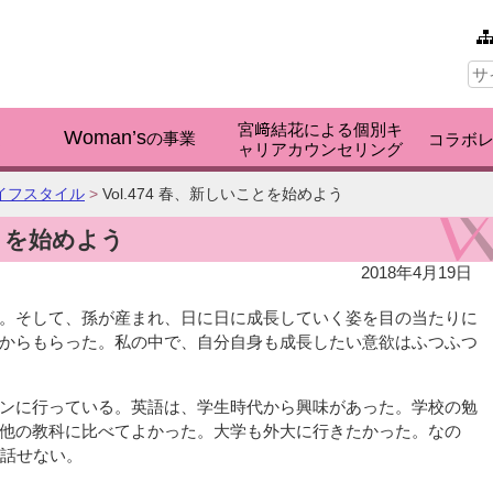
本文へ
サ
イ
ト
内
宮﨑結花による個別キ
検
Woman’s
く
の事業
コラボ
ャリアカウンセリング
索:
イフスタイル
>
Vol.474 春、新しいことを始めよう
ことを始めよう
2018年4月19日
。そして、孫が産まれ、日に日に成長していく姿を目の当たりに
からもらった。私の中で、自分自身も成長したい意欲はふつふつ
ンに行っている。英語は、学生時代から興味があった。学校の勉
他の教科に比べてよかった。大学も外大に行きたかった。なの
、話せない。