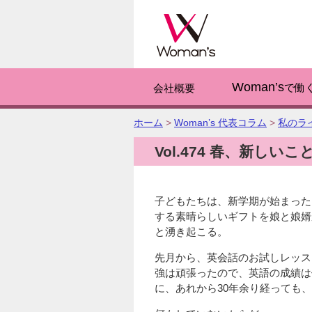
このページの
Woman’s
で働
会社概要
こ
ホーム
>
Woman’s 代表コラム
>
私のラ
の
Vol.474 春、新しい
ペ
ー
ジ
の
子どもたちは、新学期が始まった
位
する素晴らしいギフトを娘と娘婿
置:
と湧き起こる。
先月から、英会話のお試しレッス
強は頑張ったので、英語の成績は
に、あれから30年余り経っても