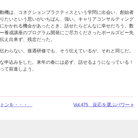
動機は、コネクションプラクティスという学問に出会い、創始者
りたいという思いがいちばん、強い。キャリアコンサルティング
にかかれる機会があったとき、話せたらどんなに幸せだろう。数
ー養成講座のプログラム開発にご尽力くださったボールズビー先
伝え出来ず、残念だった。
伝わらない。接遇研修でも、そう伝えているが、それと同じだ。
な申込みをした。来年の春には必ず、話せるようになっている！
って前進しよう。
へバトンを・・・
次
Vol.475 反応を選ぶパワー »
の
お
知
ら