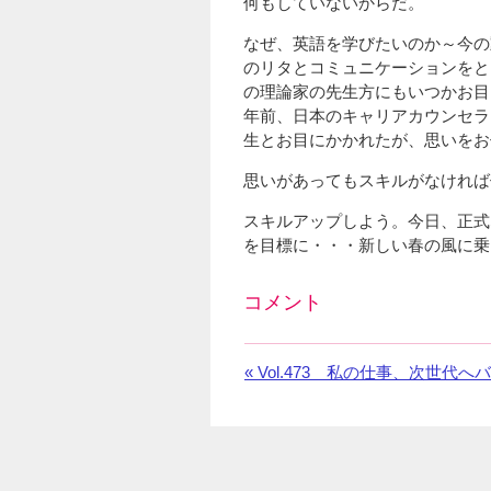
何もしていないからだ。
なぜ、英語を学びたいのか～今の
のリタとコミュニケーションをと
の理論家の先生方にもいつかお目
年前、日本のキャリアカウンセラ
生とお目にかかれたが、思いをお
思いがあってもスキルがなければ
スキルアップしよう。今日、正式
を目標に・・・新しい春の風に乗
コメント
Facebook
の
«
前
Vol.473 私の仕事、次世代
コ
の
メ
お
ン
知
ト
ら
を