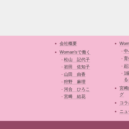
会社概要
Wom
中
Woman’sで働く
育
松山 記代子
起
岩田 佐知子
1
山田 由香
る
狩野 麻理
宮﨑
河合 ひろこ
グ
宮﨑 結花
コラ
ニュ