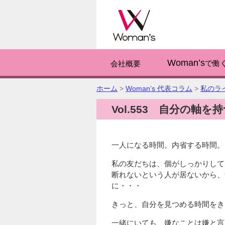
このページの
Woman’s
で働
会社概要
こ
ホーム
>
Woman’s 代表コラム
>
私のラ
の
Vol.553 自分の軸を
ペ
ー
ジ
の
一人になる時間。内省する時間。
位
置:
私の友だちは、個がしっかりして
断れないという人が居ないから、
に・・・
きっと、自分を見つめる時間をき
一緒にいても、嫌なことは嫌と言