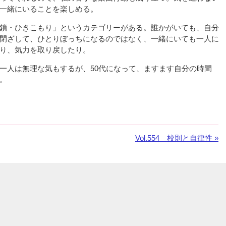
一緒にいることを楽しめる。
鎖・ひきこもり」というカテゴリーがある。誰かがいても、自分
閉ざして、ひとりぼっちになるのではなく、一緒にいても一人に
り、気力を取り戻したり。
一人は無理な気もするが、50代になって、ますます自分の時間
。
次
Vol.554 校則と自律性 »
の
お
知
ら
せ：