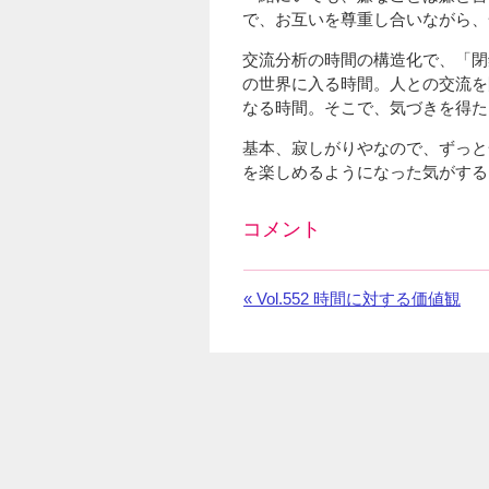
で、お互いを尊重し合いながら、
交流分析の時間の構造化で、「閉
の世界に入る時間。人との交流を
なる時間。そこで、気づきを得た
基本、寂しがりやなので、ずっと
を楽しめるようになった気がする
コメント
Facebook
の
«
前
Vol.552 時間に対する価値観
コ
の
メ
お
ン
知
ト
ら
を
せ：
利
用
し