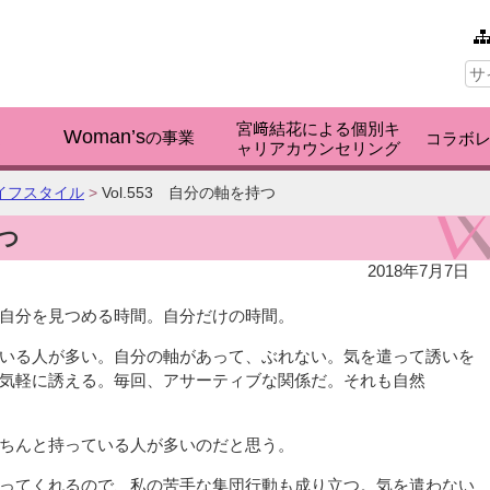
本文へ
サ
イ
ト
内
宮﨑結花による個別キ
検
Woman’s
く
の事業
コラボ
ャリアカウンセリング
索:
イフスタイル
>
Vol.553 自分の軸を持つ
持つ
2018年7月7日
自分を見つめる時間。自分だけの時間。
いる人が多い。自分の軸があって、ぶれない。気を遣って誘いを
気軽に誘える。毎回、アサーティブな関係だ。それも自然
ちんと持っている人が多いのだと思う。
ってくれるので、私の苦手な集団行動も成り立つ。気を遣わない