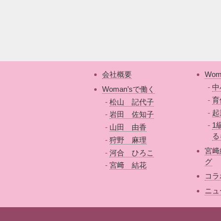
会社概要
Wom
中
Woman’sで働く
育
松山 記代子
起
岩田 佐知子
1
山田 由香
る
狩野 麻理
宮﨑
河合 ひろこ
グ
宮﨑 結花
コラ
ニュ