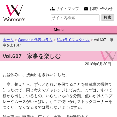
このページの本文へ
サイトマップ
お問い合わせ
サ
イ
ト
内
Menu
検
索:
こ
ホーム
>
Woman’s 代表コラム
>
私のライフスタイル
>
Vol.607 家
の
事を楽しむ
ペ
Vol.607 家事を楽しむ
ー
ジ
2018年8月30日
の
位
お盆休みに、洗面所をきれいにした。
置:
一度、整えたら、ずっときれいを保てることを冷蔵庫の掃除で
知ったので、同じ考えでチャレンジしてみた。まずは、すべて
棚から出し、いるもの、いらないものを分類。使いかけのスプ
レーやムースがいっぱい。かごに使いかけストックコーナーを
つくり、なくなるまでは買わないようにする。
我が家の洗面所は、広くて、ガラス棚が数段ある。