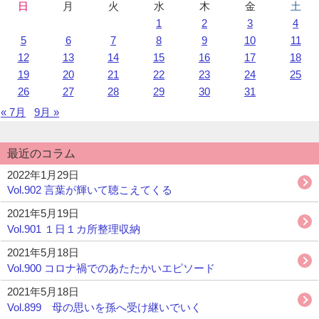
利
日
月
火
水
木
金
土
カ
用
1
2
3
4
レ
し
ン
5
6
7
8
9
10
11
て
ダ
12
13
14
15
16
17
18
い
ー
19
20
21
22
23
24
25
ま
26
27
28
29
30
31
す。
« 7月
9月 »
最近のコラム
2022年1月29日
Vol.902 言葉が輝いて聴こえてくる
2021年5月19日
Vol.901 １日１カ所整理収納
2021年5月18日
Vol.900 コロナ禍でのあたたかいエピソード
2021年5月18日
Vol.899 母の思いを孫へ受け継いでいく