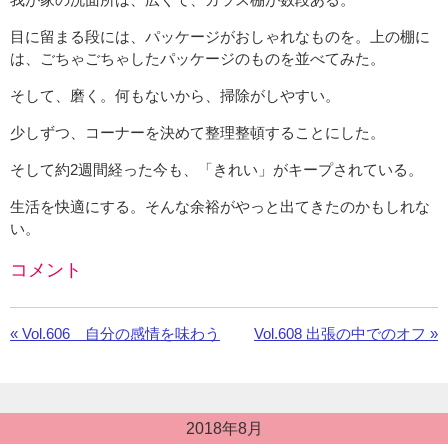
目に留まる段には、パッケージがおしゃれなものを。上の棚に
は、ごちゃごちゃしたパッケージのものを並べてみた。
そして、磨く。何もないから、掃除がしやすい。
少しずつ、コーナーを決めて整理整頓することにした。
そして約2週間経った今も、「きれい」がキープされている。
生活を快適にする。そんな余裕がやっと出てきたのかもしれな
い。
コメント
Facebook
の
«
前
Vol.606 自分の感情を味わう
次
Vol.608 出張の中でのオフ »
コ
の
の
メ
お
お
ン
知
知
ト
ら
ら
投
を
2018年8月
稿
せ：
せ：