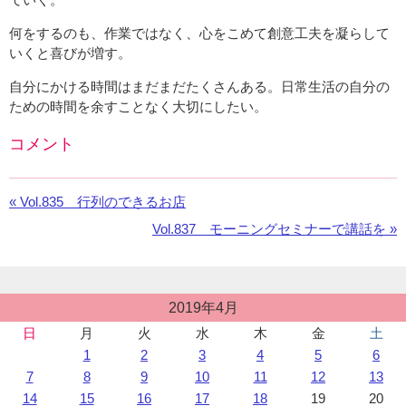
何をするのも、作業ではなく、心をこめて創意工夫を凝らして
いくと喜びが増す。
自分にかける時間はまだまだたくさんある。日常生活の自分の
ための時間を余すことなく大切にしたい。
コメント
Facebook
の
«
前
Vol.835 行列のできるお店
コ
の
メ
次
Vol.837 モーニングセミナーで講話を »
お
ン
の
知
ト
お
ら
を
知
せ：
投
利
2019年4月
ら
稿
用
せ：
日
月
火
水
木
金
土
カ
し
1
2
3
4
5
6
レ
て
ン
7
8
9
10
11
12
13
い
ダ
14
15
16
17
18
19
20