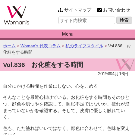
このページの本文へ
サイトマップ
お問い合わせ
サ
イ
ト
内
Menu
検
索:
こ
ホーム
>
Woman’s 代表コラム
>
私のライフスタイル
>
Vol.836 お
の
化粧をする時間
ペ
Vol.836 お化粧をする時間
ー
ジ
2019年4月16日
の
位
自分にかける時間を作業にしない、心をこめる
置:
そんなことを最近心掛けている。お化粧をする時間もそのひと
つ。顔色や肌つやを確認して、睡眠不足ではないか、疲れが溜
まっていないかを確認する。そして、皮膚に優しく触れてい
く。
色も、ただ塗ればいいではなく、顔色に合わせて、色味を変え
ていく。