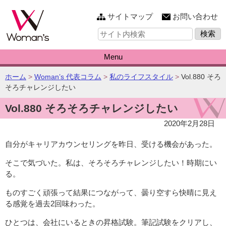
このページの本文へ
サイトマップ
お問い合わせ
サ
イ
ト
内
Menu
検
索:
こ
ホーム
>
Woman’s 代表コラム
>
私のライフスタイル
>
Vol.880 そろ
の
そろチャレンジしたい
ペ
Vol.880 そろそろチャレンジしたい
ー
ジ
2020年2月28日
の
位
自分がキャリアカウンセリングを昨日、受ける機会があった。
置:
そこで気づいた。私は、そろそろチャレンジしたい！時期にい
る。
ものすごく頑張って結果につながって、曇り空すら快晴に見え
る感覚を過去2回味わった。
ひとつは、会社にいるときの昇格試験。筆記試験をクリアし、