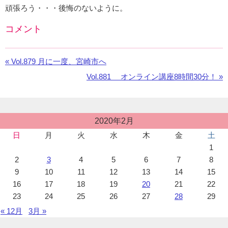
頑張ろう・・・後悔のないように。
コメント
Facebook
の
«
前
Vol.879 月に一度、宮崎市へ
コ
の
メ
次
Vol.881 オンライン講座8時間30分！ »
お
ン
の
知
ト
お
ら
を
知
せ：
投
利
2020年2月
ら
稿
用
せ：
日
月
火
水
木
金
土
カ
し
1
レ
て
ン
2
3
4
5
6
7
8
い
ダ
9
10
11
12
13
14
15
ま
ー
16
17
18
19
20
21
22
す。
23
24
25
26
27
28
29
« 12月
3月 »