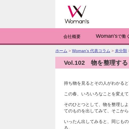
このページの
Woman’s
で働
会社概要
こ
ホーム
>
Woman’s 代表コラム
>
未分類
の
Vol.102 物を整理する
ペ
ー
ジ
の
持ち物を見るとその人がわかると
位
置:
この春、いろいろなことを変えて
そのひとつとして、物を整理しよ
てのものを出してみて、そこから
いったん出してみると、同じもの
る。