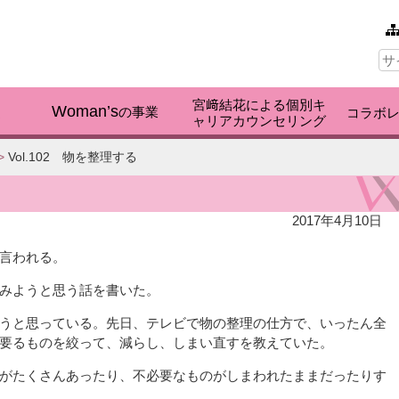
本文へ
サ
イ
ト
内
宮﨑結花による個別キ
検
Woman’s
く
の事業
コラボ
ャリアカウンセリング
索:
>
Vol.102 物を整理する
2017年4月10日
言われる。
みようと思う話を書いた。
うと思っている。先日、テレビで物の整理の仕方で、いったん全
要るものを絞って、減らし、しまい直すを教えていた。
がたくさんあったり、不必要なものがしまわれたままだったりす