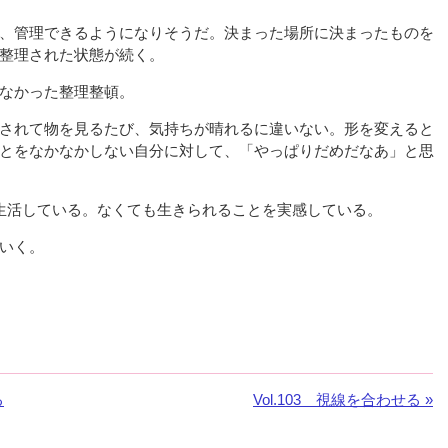
、管理できるようになりそうだ。決まった場所に決まったものを
整理された状態が続く。
なかった整理整頓。
されて物を見るたび、気持ちが晴れるに違いない。形を変えると
とをなかなかしない自分に対して、「やっぱりだめだなあ」と思
生活している。なくても生きられることを実感している。
いく。
る
次
Vol.103 視線を合わせる »
の
お