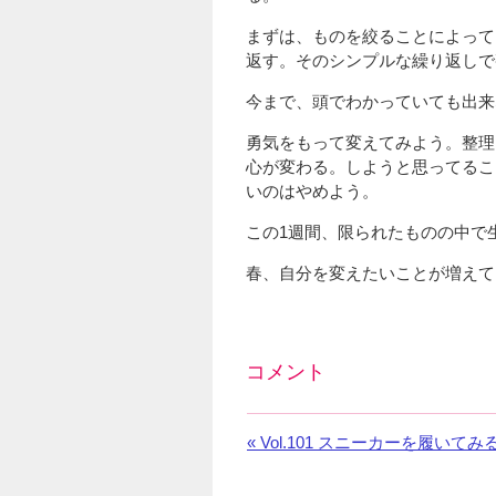
まずは、ものを絞ることによって
返す。そのシンプルな繰り返しで
今まで、頭でわかっていても出来
勇気をもって変えてみよう。整理
心が変わる。しようと思ってるこ
いのはやめよう。
この1週間、限られたものの中で
春、自分を変えたいことが増えて
コメント
Facebook
の
«
前
Vol.101 スニーカーを履いてみ
コ
の
メ
お