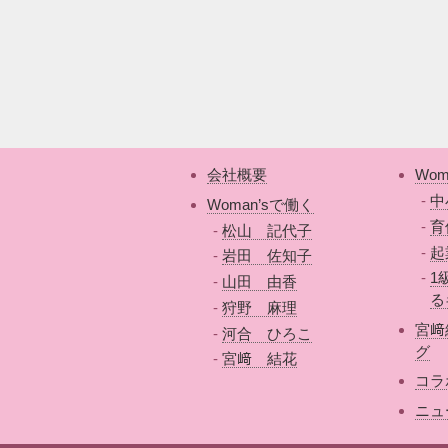
会社概要
Wom
中
Woman’sで働く
育
松山 記代子
起
岩田 佐知子
1
山田 由香
る
狩野 麻理
宮﨑
河合 ひろこ
グ
宮﨑 結花
コラ
ニュ