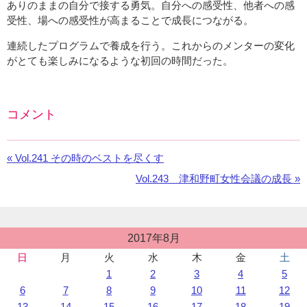
ありのままの自分で接する勇気。自分への感受性、他者への感
受性、場への感受性が高まることで成長につながる。
連続したプログラムで養成を行う。これからのメンターの変化
がとても楽しみになるような初回の時間だった。
コメント
Facebook
の
«
前
Vol.241 その時のベストを尽くす
コ
の
メ
次
Vol.243 津和野町女性会議の成長 »
お
ン
の
知
ト
お
ら
を
知
せ：
投
利
2017年8月
ら
稿
用
せ：
日
月
火
水
木
金
土
カ
し
1
2
3
4
5
レ
て
ン
6
7
8
9
10
11
12
い
ダ
13
14
15
16
17
18
19