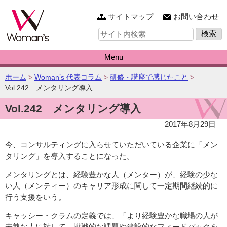
このページの本文へ
サイトマップ
お問い合わせ
サ
イ
ト
内
Menu
検
索:
こ
ホーム
>
Woman’s 代表コラム
>
研修・講座で感じたこと
>
の
Vol.242 メンタリング導入
ペ
Vol.242 メンタリング導入
ー
ジ
2017年8月29日
の
位
今、コンサルティングに入らせていただいている企業に「メン
置:
タリング」を導入することになった。
メンタリングとは、経験豊かな人（メンター）が、経験の少な
い人（メンティー）のキャリア形成に関して一定期間継続的に
行う支援をいう。
キャッシー・クラムの定義では、「より経験豊かな職場の人が
未熟な人に対して、挑戦的な課題や建設的なフィードバックを