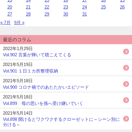
ま
ー
20
21
22
23
24
25
26
す。
27
28
29
30
31
« 7月
9月 »
最近のコラム
2022年1月29日
Vol.902 言葉が輝いて聴こえてくる
2021年5月19日
Vol.901 １日１カ所整理収納
2021年5月18日
Vol.900 コロナ禍でのあたたかいエピソード
2021年5月18日
Vol.899 母の思いを孫へ受け継いでいく
2021年5月14日
Vol.898 開けるとワクワクするクローゼットに～シーン別に
分ける～