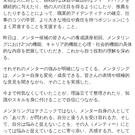
継続的に与えたり、他の人の注目を得るようにしたり、推薦を
したりすることによって、職業的アイデンティティの確立、仕
事のコツの学習、より大きな地位や責任を持つポジションにう
まく昇進することを支援する」こと。
昨日は、メンター候補の皆さんへの養成講座初回。メンタリン
グにおけ2つの機能、キャリア的機能と心理・社会的機能の具体
的な内容を把握していただき、これから担う役割の理解を深め
る。
それぞれのメンターの強みが明確になってくる。メンタリング
は、メンター自身も変化・成長できる。皆さんの表情や積極的
な意見を聞きながら、そのことを実感した。
今まで何気なくしていたことが、理論立てて整理されたり、知
識やスキルを身に付けることで自信につながる。
メンタリングはテクニックではない。メンター自身の人として
の「あり方」が問われる。自分と違う人を受け容れる力、そし
て、自分は悩みと捉えないことを、その人（メンティー）にと
っては悩みと捉えていることに寄り添い、共感する力。そして