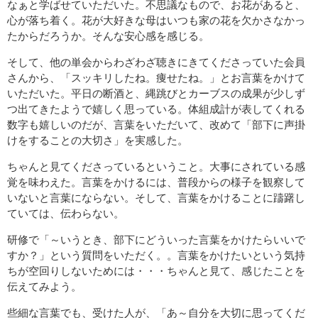
なぁと学ばせていただいた。不思議なもので、お花があると、
心が落ち着く。花が大好きな母はいつも家の花を欠かさなかっ
たからだろうか。そんな安心感を感じる。
そして、他の単会からわざわざ聴きにきてくださっていた会員
さんから、「スッキリしたね。痩せたね。」とお言葉をかけて
いただいた。平日の断酒と、縄跳びとカーブスの成果が少しず
つ出てきたようで嬉しく思っている。体組成計が表してくれる
数字も嬉しいのだが、言葉をいただいて、改めて「部下に声掛
けをすることの大切さ」を実感した。
ちゃんと見てくださっているということ。大事にされている感
覚を味わえた。言葉をかけるには、普段からの様子を観察して
いないと言葉にならない。そして、言葉をかけることに躊躇し
ていては、伝わらない。
研修で「～いうとき、部下にどういった言葉をかけたらいいで
すか？」という質問をいただく。。言葉をかけたいという気持
ちが空回りしないためには・・・ちゃんと見て、感じたことを
伝えてみよう。
些細な言葉でも、受けた人が、「あ～自分を大切に思ってくだ