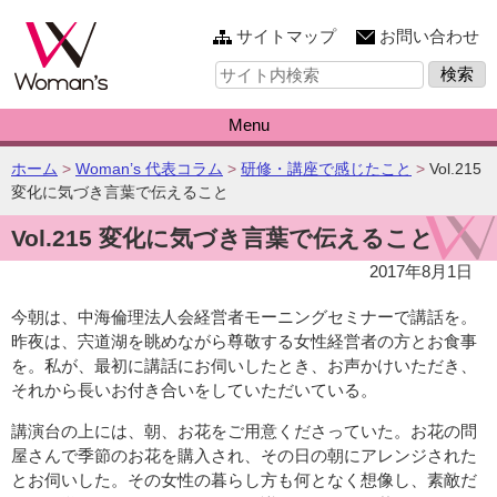
このページの本文へ
サイトマップ
お問い合わせ
サ
イ
ト
内
Menu
検
索:
こ
ホーム
>
Woman’s 代表コラム
>
研修・講座で感じたこと
>
Vol.215
の
変化に気づき言葉で伝えること
ペ
Vol.215 変化に気づき言葉で伝えること
ー
ジ
2017年8月1日
の
位
今朝は、中海倫理法人会経営者モーニングセミナーで講話を。
置:
昨夜は、宍道湖を眺めながら尊敬する女性経営者の方とお食事
を。私が、最初に講話にお伺いしたとき、お声かけいただき、
それから長いお付き合いをしていただいている。
講演台の上には、朝、お花をご用意くださっていた。お花の問
屋さんで季節のお花を購入され、その日の朝にアレンジされた
とお伺いした。その女性の暮らし方も何となく想像し、素敵だ