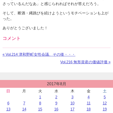
さっているんだなあ」と感じられればそれが答えだろう。
そして、断酒・縄跳びを続けようというモチベーションも上が
った。
ありがとうございました！
コメント
Facebook
の
«
前
Vol.214 津和野町女性会議、その後・・・
コ
の
メ
次
Vol.216 無形資産の価値評価 »
お
ン
の
知
ト
お
ら
を
知
せ：
投
利
2017年8月
ら
稿
用
せ：
日
月
火
水
木
金
土
カ
し
1
2
3
4
5
レ
て
ン
6
7
8
9
10
11
12
い
ダ
13
14
15
16
17
18
19
ま
ー