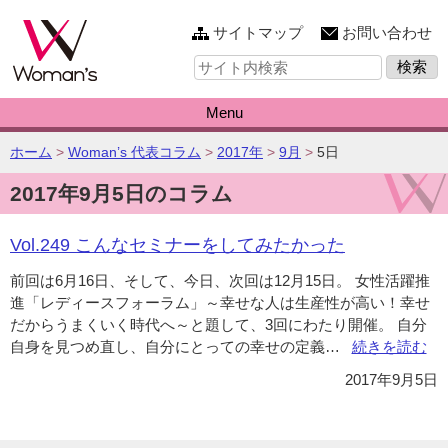
このページの本文へ
サイトマップ
お問い合わせ
サ
イ
ト
内
Menu
検
索:
こ
ホーム
>
Woman’s 代表コラム
>
2017年
>
9月
>
5日
の
2017年9月5日のコラム
ペ
ー
ジ
Vol.249 こんなセミナーをしてみたかった
の
位
前回は6月16日、そして、今日、次回は12月15日。 女性活躍推
置:
進「レディースフォーラム」～幸せな人は生産性が高い！幸せ
だからうまくいく時代へ～と題して、3回にわたり開催。 自分
自身を見つめ直し、自分にとっての幸せの定義…
“Vol.249
続きを読む
こ
2017年9月5日
ん
な
セ