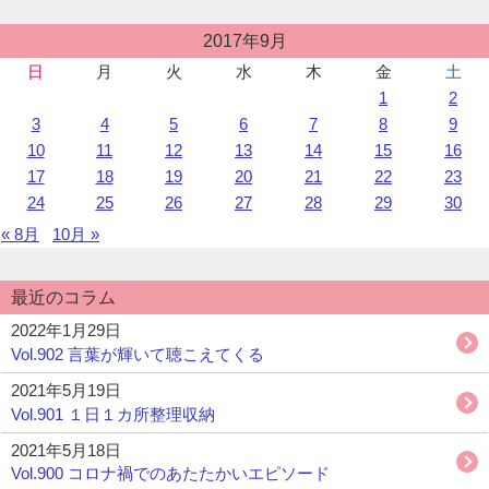
ミ
ナ
投
2017年9月
稿
ー
日
月
火
水
木
金
土
カ
を
1
2
レ
し
ン
3
4
5
6
7
8
9
て
ダ
10
11
12
13
14
15
16
み
ー
17
18
19
20
21
22
23
た
か
24
25
26
27
28
29
30
っ
« 8月
10月 »
た”の
最近のコラム
2022年1月29日
Vol.902 言葉が輝いて聴こえてくる
2021年5月19日
Vol.901 １日１カ所整理収納
2021年5月18日
Vol.900 コロナ禍でのあたたかいエピソード