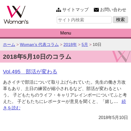
このページの本文へ
サイトマップ
お問い合わせ
サ
イ
ト
内
Menu
検
索:
こ
ホーム
>
Woman’s 代表コラム
>
2018年
>
5月
>
10日
の
2018年5月10日のコラム
ペ
ー
ジ
Vol.495 部活が変わる
の
位
あさイチで部活について取り上げられていた。先生の働き方改
置:
革もあり、土日の練習が縮小されるなど、部活が変わるとい
う。 子どもたちのライフ・キャリアレインボーについてふと考
えた。 子どもたちにレポーターが意見を聞くと、「嬉し…
“Vo
続
きを読む
部
活
2018年5月10日
が
変