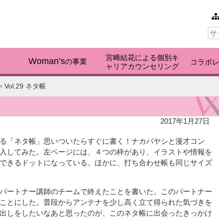
本文へ
サ
イ
ト
内
宮﨑結花による個別キ
検
Woman’s
く
の事業
コラボ
ャリアカウンセリング
索:
>
Vol.29 ネタ帳
2017年1月27日
る「ネタ帳」思いついたらすぐに書く！ナカバヤシと漫才コン
入してみた。左ページには、４つの枠があり、イラストや情報を
できるドットになっている。ほかに、打ち合わせ帳も同じサイズ
パートナー講師のチームで終えたことを書いた。このパートナー
ことにした。普段からアンテナを少し高く立て得られた気づきを
出しをしたいなあと思ったのが、このネタ帳に出会ったきっかけ