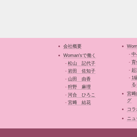
会社概要
Wom
中
Woman’sで働く
育
松山 記代子
起
岩田 佐知子
1
山田 由香
る
狩野 麻理
宮﨑
河合 ひろこ
グ
宮﨑 結花
コラ
ニュ