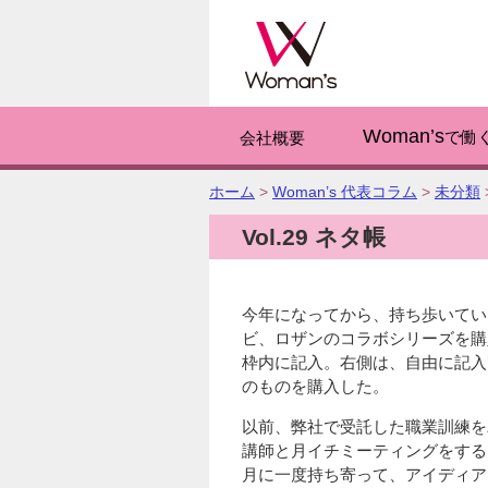
このページの
Woman’s
で働
会社概要
こ
ホーム
>
Woman’s 代表コラム
>
未分類
の
Vol.29 ネタ帳
ペ
ー
ジ
の
今年になってから、持ち歩いてい
位
ビ、ロザンのコラボシリーズを購
置:
枠内に記入。右側は、自由に記入
のものを購入した。
以前、弊社で受託した職業訓練を
講師と月イチミーティングをする
月に一度持ち寄って、アイディア