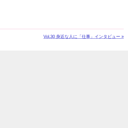
次
Vol.30 身近な人に「仕事」インタビュー »
の
お
知
ら
せ：