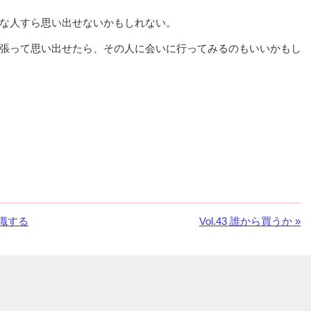
な人すら思い出せないかもしれない。
張って思い出せたら、その人に会いに行ってみるのもいいかもし
意識する
次
Vol.43 誰から買うか »
の
お
知
ら
せ：