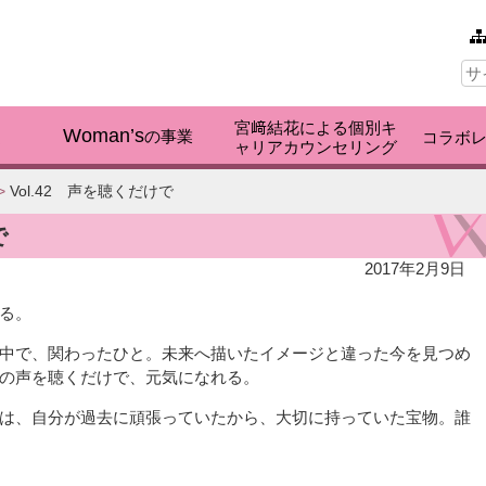
本文へ
サ
イ
ト
内
宮﨑結花による個別キ
検
Woman’s
く
の事業
コラボ
ャリアカウンセリング
索:
>
Vol.42 声を聴くだけで
で
2017年2月9日
る。
中で、関わったひと。未来へ描いたイメージと違った今を見つめ
の声を聴くだけで、元気になれる。
は、自分が過去に頑張っていたから、大切に持っていた宝物。誰