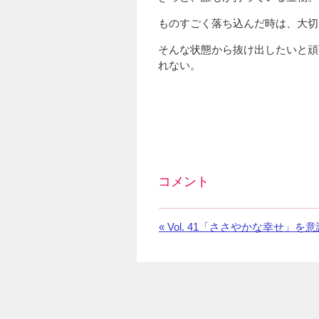
ものすごく落ち込んだ時は、大切
そんな状態から抜け出したいと頑
れない。
コメント
Facebook
の
«
前
Vol. 41「ささやかな幸せ」を
コ
の
メ
お
ン
知
ト
ら
を
せ：
利