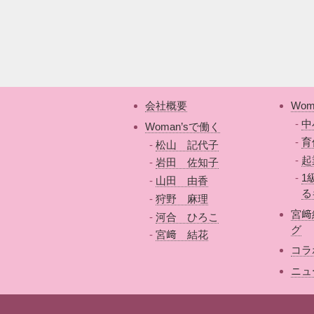
会社概要
Wom
中
Woman’sで働く
育
松山 記代子
起
岩田 佐知子
1
山田 由香
る
狩野 麻理
宮﨑
河合 ひろこ
グ
宮﨑 結花
コラ
ニュ