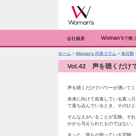
このページの
Woman’s
で働
会社概要
こ
ホーム
>
Woman’s 代表コラム
>
未分類
の
Vol.42 声を聴くだけ
ペ
ー
ジ
の
声を聴くだけでパワーが湧いてく
位
置:
未来に向けて前進している真っ只
て落ち込んでいるとき、そのひと
そんな人がいることが宝物。それ
かから与えられたものではない。
きっと、誰もが持っている宝物。