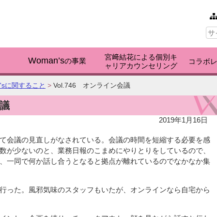
本文へ
サ
イ
ト
内
宮﨑結花による個別キ
検
Woman’s
く
の事業
コラボ
ャリアカウンセリング
索:
n'sに関すること
>
Vol.746 オンライン会議
会議
2019年1月16日
て会議の見直しがなされている。会議の時間を短縮する必要を感
数が少ないのと、業務日報のこまめにやりとりをしているので、
、一同で何か話し合うとなると拠点が離れているのでなかなか集
行った。風邪気味のスタッフもいたが、オンラインなら自宅から