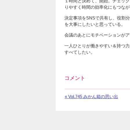
１時間と決めて、開始。チェック
りやすく時間の効率化にもつなが
決定事項をSNSで共有し、役割
を大事にしたいと思っている。
会議のあとにモチベーションがア
一人ひとりが働きやすい＆持つ力
すべてしたい。
コメント
Facebook
の
«
前
Vol.745 みかん箱の思い出
コ
の
メ
お
ン
知
ト
ら
を
せ：