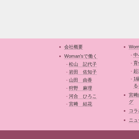
会社概要
Wom
中
Woman’sで働く
育
松山 記代子
起
岩田 佐知子
1
山田 由香
る
狩野 麻理
宮﨑
河合 ひろこ
グ
宮﨑 結花
コラ
ニュ