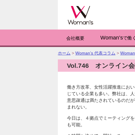
このページの
Woman’s
で働
会社概要
こ
ホーム
>
Woman’s 代表コラム
>
Woma
の
Vol.746 オンライン
ペ
ー
ジ
の
働き方改革、女性活躍推進におい
位
じている企業も多い。弊社は、人
置:
意思疎通は満たされているのだが
まれない。
今日は、４拠点でミーティングを
も可能。