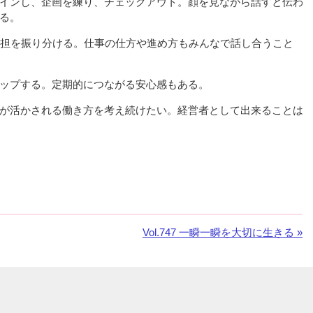
インし、企画を練り、チェックアウト。顔を見ながら話すと伝わ
る。
分担を振り分ける。仕事の仕方や進め方もみんなで話し合うこと
ップする。定期的につながる安心感もある。
が活かされる働き方を考え続けたい。経営者として出来ることは
次
Vol.747 一瞬一瞬を大切に生きる »
の
お
知
ら
せ：