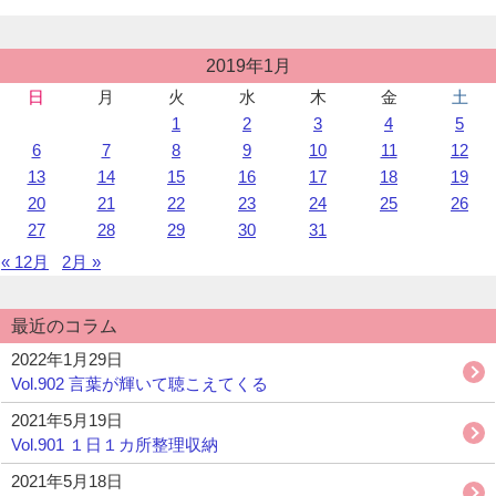
が
出
来
投
2019年1月
稿
る
日
月
火
水
木
金
土
カ
こ
1
2
3
4
5
レ
と
ン
6
7
8
9
10
11
12
に・・・
ダ
13
14
15
16
17
18
19
だ
ー
20
21
22
23
24
25
26
か
ら
27
28
29
30
31
動
« 12月
2月 »
こ
う”の
最近のコラム
2022年1月29日
Vol.902 言葉が輝いて聴こえてくる
2021年5月19日
Vol.901 １日１カ所整理収納
2021年5月18日