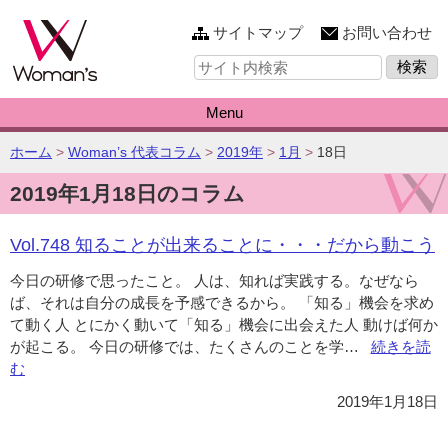
このページの本文へ
サイトマップ
お問い合わせ
サ
イ
ト
内
Menu
検
索:
こ
ホーム
>
Woman’s 代表コラム
>
2019年
>
1月
>
18日
の
2019年1月18日のコラム
ペ
ー
ジ
Vol.748 知ることが出来ることに・・・だから動こう
の
位
今日の研修で思ったこと。 人は、知れば実践する。なぜなら
置:
ば、それは自分の成長を予感できるから。 「知る」機会を求め
て動く人 とにかく動いて「知る」機会に出会えた人 動けば何か
が起こる。 今日の研修では、たくさんのことを学…
“Vol.748
続きを読
む
知
る
2019年1月18日
こ
と