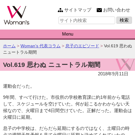
このページの本文へ
サイトマップ
お問い合わせ
サ
イ
ト
内
Menu
検
索:
こ
ホーム
>
Woman’s 代表コラム
>
息子のエピソード
>
Vol.619 思わぬ
の
ニュートラル期間
ペ
Vol.619 思わぬ ニュートラル期間
ー
ジ
2018年9月11日
の
位
運動会だった。
置:
9年間、すべて行けた。市役所の学校教育課に約1年前から電話
して、スケジュールを空けていた。何が起こるかわからない天
候なので、火曜日まで4日間空けていた。正解だった。運動会は
火曜日に延期。
息子の中学校は、だらだら延期にするのではなく、土曜日の時
点で週間天気予報を見て火曜日に延期と決めてくれていたの