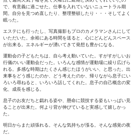
で、有意義に過ごせた。仕事を入れていないニュートラル期
間。自分を見つめ直したり、整理整頓したり・・・そしてよく
眠った。
エステにも行ったし、写真撮影もプロのカメラマンさんにして
いただいた。余裕にある時間を送ると、心にどんどんスペース
が出来る。エネルギーが湧いてきて発想も豊かになる。
運動会の子どもたちは、自ら考え動いていた。すがすがしいお
行儀のいい運動会だった。いろんな感情が運動場に繰り広げら
れる。多感な時期はたくさん感じたほうがいい、と思った。出
来事をどう感じたのか、どう考えたのか、帰りながら息子にい
ろいろ尋ねると、いろいろ話してくれた。息子の自己概念の変
化、成長を感じる。
息子のお友だちと戯れる姿や、懸命に競技する姿もいっぱい見
ることが出来た。何より背が伸びていると実感して嬉しかっ
た。
明日からまた頑張れる。そんな気持ちが漲る。そんな感覚の夜
だ。