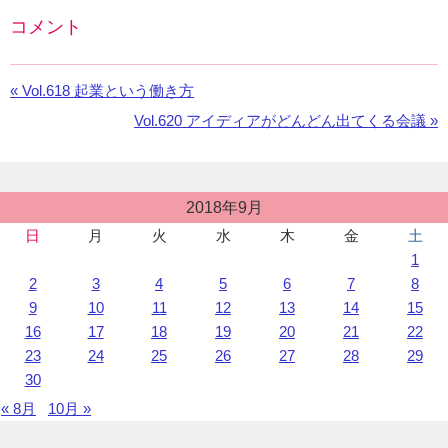
コメント
Facebook
の
«
前
Vol.618 起業という働き方
コ
の
メ
次
Vol.620 アイディアがどんどん出てくる会議 »
お
ン
の
知
ト
お
ら
を
知
せ：
投
利
2018年9月
ら
稿
用
せ：
日
月
火
水
木
金
土
カ
し
1
レ
て
ン
2
3
4
5
6
7
8
い
ダ
9
10
11
12
13
14
15
ま
ー
16
17
18
19
20
21
22
す。
23
24
25
26
27
28
29
30
« 8月
10月 »