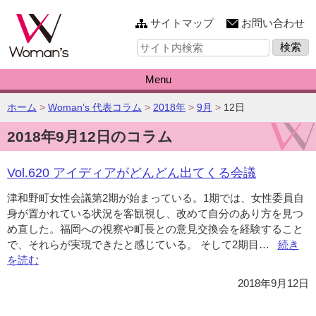
このページの本文へ
サイトマップ
お問い合わせ
サ
イ
ト
内
Menu
検
索:
こ
ホーム
>
Woman’s 代表コラム
>
2018年
>
9月
>
12日
の
2018年9月12日のコラム
ペ
ー
ジ
Vol.620 アイディアがどんどん出てくる会議
の
位
津和野町女性会議第2期が始まっている。1期では、女性委員自
置:
身が置かれている状況を客観視し、改めて自分のあり方を見つ
め直した。福岡への視察や町長との意見交換会を経験すること
で、それらが実現できたと感じている。 そして2期目…
“Vol.620
続き
を読む
ア
イ
2018年9月12日
デ
ィ