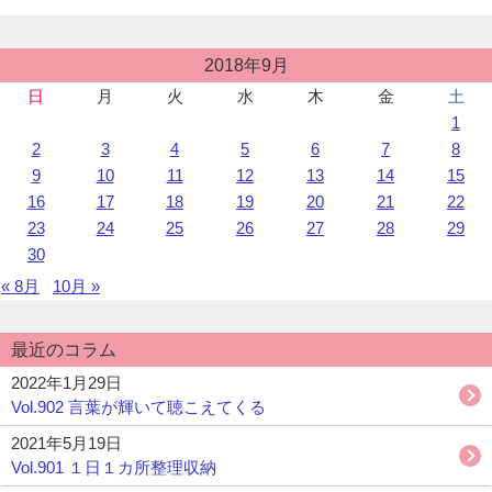
ア
が
ど
投
2018年9月
稿
ん
日
月
火
水
木
金
土
カ
ど
1
レ
ん
ン
2
3
4
5
6
7
8
出
ダ
9
10
11
12
13
14
15
て
ー
16
17
18
19
20
21
22
く
る
23
24
25
26
27
28
29
会
30
議”の
« 8月
10月 »
最近のコラム
2022年1月29日
Vol.902 言葉が輝いて聴こえてくる
2021年5月19日
Vol.901 １日１カ所整理収納