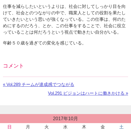
仕事を減らしたいというよりは、社会に対してしっかり目を向
けて、社会とのつながりの中で、職業人としての役割を果たし
ていきたいという思いが強くなっている。この仕事は、何のた
めにするのだろう、とか、この仕事をすることで、社会に役立
っていることは何だろうという視点で動きたい自分がいる。
年齢５０歳を過ぎての変化を感じている。
コメント
Facebook
の
«
前
Vol.289 チームが達成感でつながる
コ
の
メ
次
Vol.291 ビジョンはハートに働きかける »
お
ン
の
知
ト
お
ら
を
知
せ：
投
利
2017年10月
ら
稿
用
せ：
日
月
火
水
木
金
土
カ