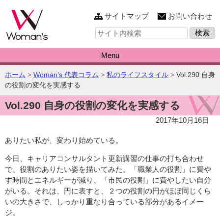
このページの本文へ
サイトマップ
お問い合わせ
サ
イ
ト
内
Menu
検
索:
こ
ホーム
>
Woman’s 代表コラム
>
私のライフスタイル
>
Vol.290 自身
の
の役割の変化を実感する
ペ
Vol.290 自身の役割の変化を実感する
ー
ジ
2017年10月16日
の
位
ありたい私が、変わり始めている。
置:
今日、キャリアコンサルタント更新講習の仕事の打ち合わせ
で、役割のありたい姿を描いてみた。「職業人の役割」に費や
す時間とエネルギーが減り、「市民の役割」に費やしたい自分
がいる。それは、円に表すと、２つの役割の円がほぼ同じくら
いの大きさで、しっかり重なり合っている部分があるイメー
ジ。