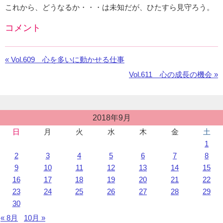
これから、どうなるか・・・は未知だが、ひたすら見守ろう。
コメント
Facebook
の
«
前
Vol.609 心を多いに動かせる仕事
コ
の
メ
次
Vol.611 心の成長の機会 »
お
ン
の
知
ト
お
ら
を
知
せ：
投
利
2018年9月
ら
稿
用
せ：
日
月
火
水
木
金
土
カ
し
1
レ
て
ン
2
3
4
5
6
7
8
い
ダ
9
10
11
12
13
14
15
ま
ー
16
17
18
19
20
21
22
す。
23
24
25
26
27
28
29
30
« 8月
10月 »