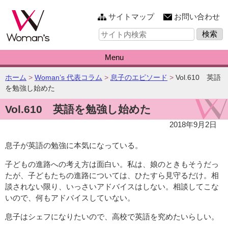
このページの本文へ
サイトマップ
お問い合わせ
サ
イ
ト
内
Menu
検
索:
こ
ホーム
>
Woman’s 代表コラム
>
息子のエピソード
>
Vol.610 英語
の
を勉強し始めた
ペ
Vol.610 英語を勉強し始めた
ー
ジ
2018年9月2日
の
位
息子が英語の勉強に本気になっている。
置:
子どもの進路への考え方は面白い。私は、娘のときもそうだっ
たが、子どもたちの進路については、ひたすら見守るだけ。相
談されない限り、いっさいアドバイスはしない。相談してこな
いので、何もアドバイスしていない。
息子はシェフになりたいので、高校で英語を究めたいらしい。