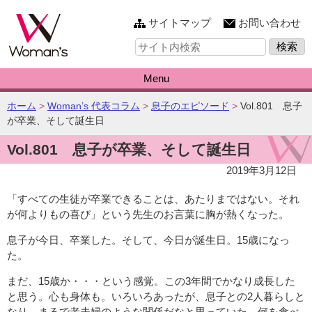
このページの本文へ
サイトマップ
お問い合わせ
サ
イ
ト
内
Menu
検
索:
こ
ホーム
>
Woman’s 代表コラム
>
息子のエピソード
>
Vol.801 息子
の
が卒業、そして誕生日
ペ
Vol.801 息子が卒業、そして誕生日
ー
ジ
2019年3月12日
の
位
「すべての生徒が卒業できることは、あたりまではない。それ
置:
が何よりもの喜び」という先生のお言葉に胸が熱くなった。
息子が今日、卒業した。そして、今日が誕生日。15歳になっ
た。
まだ、15歳か・・・という感覚。この3年間でかなり成長した
と思う。心も身体も。いろいろあったが、息子との2人暮らしと
なり、まるで老夫婦のような関係だなと思っていた。何を食べ