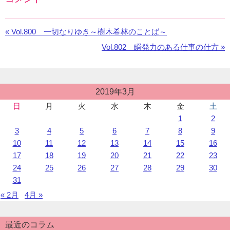
Facebook
の
«
前
Vol.800 一切なりゆき～樹木希林のことば～
コ
の
メ
次
Vol.802 瞬発力のある仕事の仕方 »
お
ン
の
知
ト
お
ら
を
知
せ：
投
利
2019年3月
ら
稿
用
せ：
日
月
火
水
木
金
土
カ
し
1
2
レ
て
ン
3
4
5
6
7
8
9
い
ダ
10
11
12
13
14
15
16
ま
ー
17
18
19
20
21
22
23
す。
24
25
26
27
28
29
30
31
« 2月
4月 »
最近のコラム