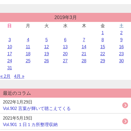
ゆ
き
～
投
2019年3月
稿
樹
日
月
火
水
木
金
土
カ
木
1
2
レ
希
ン
3
4
5
6
7
8
9
林
ダ
10
11
12
13
14
15
16
の
ー
17
18
19
20
21
22
23
こ
と
24
25
26
27
28
29
30
ば
31
～”の
« 2月
4月 »
最近のコラム
2022年1月29日
Vol.902 言葉が輝いて聴こえてくる
2021年5月19日
Vol.901 １日１カ所整理収納