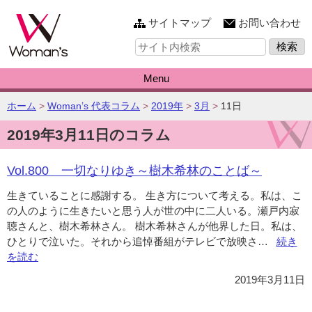
このページの本文へ
サイトマップ
お問い合わせ
サ
イ
ト
内
Menu
検
索:
こ
ホーム
>
Woman’s 代表コラム
>
2019年
>
3月
>
11日
の
2019年3月11日のコラム
ペ
ー
ジ
Vol.800 一切なりゆき～樹木希林のことば～
の
位
生きていることに感謝する。 生き方について考える。私は、こ
置:
の人のように生きたいと思う人が世の中に二人いる。瀬戸内寂
聴さんと、樹木希林さん。 樹木希林さんが他界した日。私は、
ひとりで泣いた。それから追悼番組がテレビで放映さ…
“Vol.8
続き
を読む
一
切
2019年3月11日
な
り