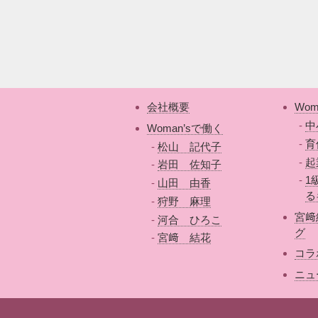
会社概要
Wom
中
Woman’sで働く
育
松山 記代子
起
岩田 佐知子
1
山田 由香
る
狩野 麻理
宮﨑
河合 ひろこ
グ
宮﨑 結花
コラ
ニュ