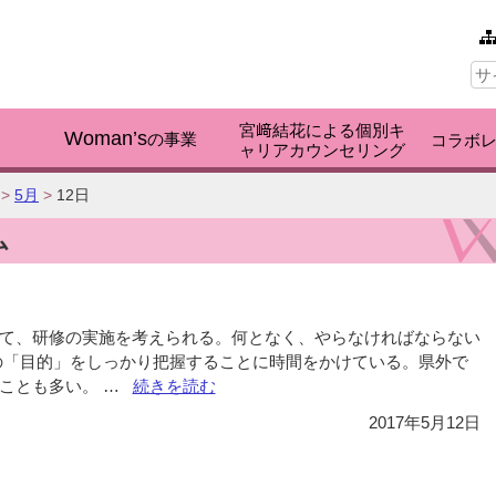
本文へ
サ
イ
ト
内
宮﨑結花による個別キ
検
Woman’s
く
の事業
コラボ
ャリアカウンセリング
索:
>
5月
>
12日
ム
て、研修の実施を考えられる。何となく、やらなければならない
の「目的」をしっかり把握することに時間をかけている。県外で
ことも多い。 …
“Vol.134
続きを読む
研
2017年5月12日
修
の
位