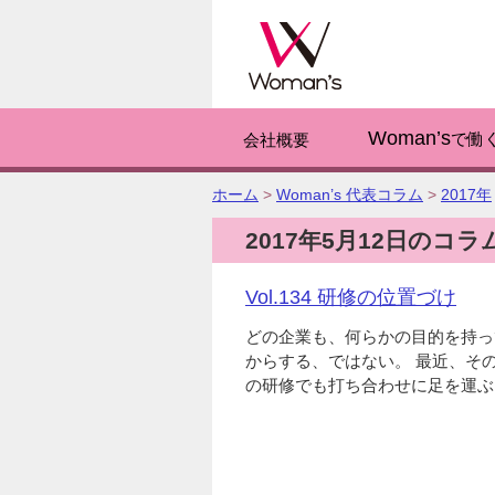
このページの
Woman’s
で働
会社概要
こ
ホーム
>
Woman’s 代表コラム
>
2017年
の
2017年5月12日のコラ
ペ
ー
ジ
Vol.134 研修の位置づけ
の
位
どの企業も、何らかの目的を持っ
置:
からする、ではない。 最近、そ
の研修でも打ち合わせに足を運ぶ