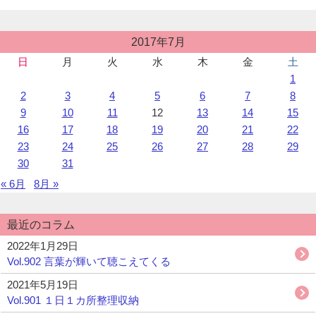
女
性
会
投
2017年7月
稿
議
日
月
火
水
木
金
土
カ
そ
1
レ
の
ン
2
3
4
5
6
7
8
後
ダ
9
10
11
12
13
14
15
ー
16
17
18
19
20
21
22
23
24
25
26
27
28
29
30
31
« 6月
8月 »
最近のコラム
2022年1月29日
Vol.902 言葉が輝いて聴こえてくる
2021年5月19日
Vol.901 １日１カ所整理収納