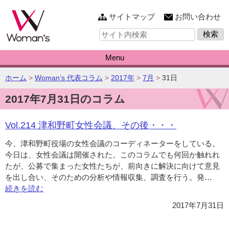
このページの本文へ
サイトマップ
お問い合わせ
サ
イ
ト
内
Menu
検
索:
こ
ホーム
>
Woman’s 代表コラム
>
2017年
>
7月
>
31日
の
2017年7月31日のコラム
ペ
ー
ジ
Vol.214 津和野町女性会議、その後・・・
の
位
今、津和野町役場の女性会議のコーディネーターをしている。
置:
今日は、女性会議は開催された。このコラムでも何回か触れれ
たが、公募で集まった女性たちが、前向きに解決に向けて意見
を出し合い、そのための分析や情報収集、調査を行う。発…
“Vo
続きを読む
津
和
2017年7月31日
野
町