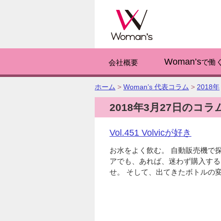
このページの
Woman’s
で働
会社概要
こ
ホーム
>
Woman’s 代表コラム
>
2018年
の
2018年3月27日のコラ
ペ
ー
ジ
Vol.451 Volvicが好き
の
位
お水をよく飲む。 自動販売機で探
置:
アでも、あれば、迷わず購入する
せ。 そして、出てきたボトルの