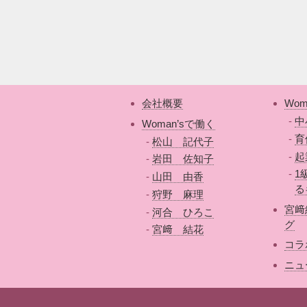
会社概要
Wom
中
Woman’sで働く
育
松山 記代子
起
岩田 佐知子
1
山田 由香
る
狩野 麻理
宮﨑
河合 ひろこ
グ
宮﨑 結花
コラ
ニュ