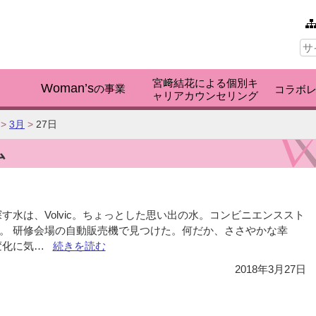
本文へ
サ
イ
ト
内
宮﨑結花による個別キ
検
Woman’s
く
の事業
コラボ
ャリアカウンセリング
索:
>
3月
>
27日
ム
す水は、Volvic。ちょっとした思い出の水。コンビニエンススト
。 研修会場の自動販売機で見つけた。何だか、ささやかな幸
変化に気…
“Vol.451
続きを読む
Volvic
2018年3月27日
が
好
き”の