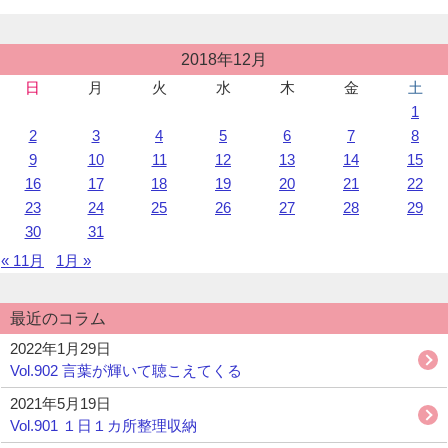
相
談”の
投
2018年12月
稿
日
月
火
水
木
金
土
カ
1
レ
ン
2
3
4
5
6
7
8
ダ
9
10
11
12
13
14
15
ー
16
17
18
19
20
21
22
23
24
25
26
27
28
29
30
31
« 11月
1月 »
最近のコラム
2022年1月29日
Vol.902 言葉が輝いて聴こえてくる
2021年5月19日
Vol.901 １日１カ所整理収納