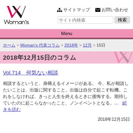
このページの本文へ
サイトマップ
お問い合わせ
サ
イ
ト
内
Menu
検
索:
こ
ホーム
>
Woman’s 代表コラム
>
2018年
>
12月
>
15日
の
2018年12月15日のコラム
ペ
ー
ジ
Vol.714 何気ない相談
の
位
相談するというと、身構えるイメージがある。 今、私が相談し
置:
たいことは、出版に関すること。出版は自分で起こす転機。こ
れをしなければ、きっと人生を終えるときに後悔する。期待し
ていたのに起こらなかったこと、ノンイベントとなる。…
“Vol
続
きを読む
何
気
2018年12月15日
な
い