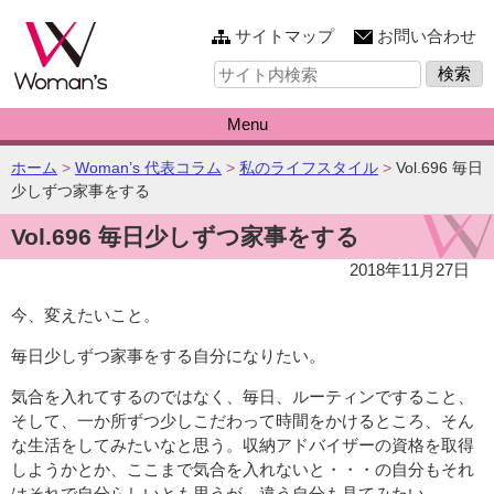
このページの本文へ
サイトマップ
お問い合わせ
サ
イ
ト
内
Menu
検
索:
こ
ホーム
>
Woman’s 代表コラム
>
私のライフスタイル
>
Vol.696 毎日
の
少しずつ家事をする
ペ
Vol.696 毎日少しずつ家事をする
ー
ジ
2018年11月27日
の
位
今、変えたいこと。
置:
毎日少しずつ家事をする自分になりたい。
気合を入れてするのではなく、毎日、ルーティンですること、
そして、一か所ずつ少しこだわって時間をかけるところ、そん
な生活をしてみたいなと思う。収納アドバイザーの資格を取得
しようかとか、ここまで気合を入れないと・・・の自分もそれ
はそれで自分らしいとも思うが、違う自分も見てみたい。