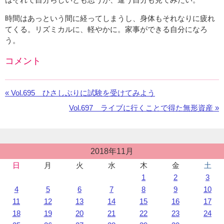
時間はあっという間に経ってしまうし、身体もそれなりに疲れ
てくる。リズミカルに、軽やかに。家事ができる自分になろ
う。
コメント
Facebook
の
«
前
Vol.695 ひさしぶりに試験を受けてみよう
コ
の
メ
次
Vol.697 ライブに行くことで得た無形資産 »
お
ン
の
知
ト
お
ら
を
知
せ：
投
利
2018年11月
ら
稿
用
せ：
日
月
火
水
木
金
土
カ
し
1
2
3
レ
て
ン
4
5
6
7
8
9
10
い
ダ
11
12
13
14
15
16
17
ま
ー
18
19
20
21
22
23
24
す。