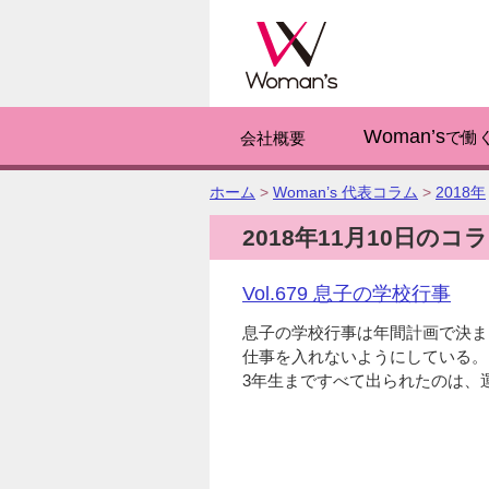
このページの
Woman’s
で働
会社概要
こ
ホーム
>
Woman’s 代表コラム
>
2018年
の
2018年11月10日のコ
ペ
ー
ジ
Vol.679 息子の学校行事
の
位
息子の学校行事は年間計画で決ま
置:
仕事を入れないようにしている。
3年生まですべて出られたのは、