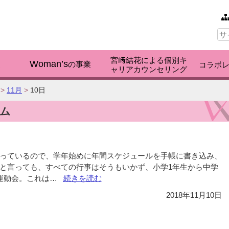
本文へ
サ
イ
ト
内
宮﨑結花による個別キ
検
Woman’s
く
の事業
コラボ
ャリアカウンセリング
索:
>
11月
>
10日
ラム
っているので、学年始めに年間スケジュールを手帳に書き込み、
と言っても、すべての行事はそうもいかず、小学1年生から中学
運動会。これは…
“Vol.679
続きを読む
息
2018年11月10日
子
の
学