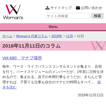
このページの本文へ
サイトマップ
お問い合わせ
サ
イ
ト
内
Menu
検
索:
こ
ホーム
>
Woman’s 代表コラム
>
2018年
>
11月
>
11日
の
2018年11月11日のコラム
ペ
ー
ジ
Vol.680 マナブ場所
の
位
毎年、ワーク・ライフバランスコンサルタントが集まり、合宿
置:
を行う。ハードスケジュールのメンバーだが、1年前に日程を決
めるので、集まれる。息子の年間行事もそうだが、きちんと管
理すれば、子育ても仕事も自分のマナビの時間もすべて…
“Vol
続
きを読む
マ
ナ
2018年11月11日
ブ
場